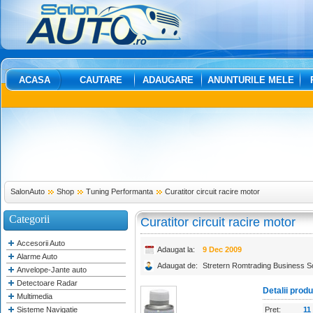
ACASA
CAUTARE
ADAUGARE
ANUNTURILE MELE
SalonAuto
Shop
Tuning Performanta
Curatitor circuit racire motor
Categorii
Curatitor circuit racire motor
Accesorii Auto
Adaugat la:
9 Dec 2009
Alarme Auto
Adaugat de:
Stretern Romtrading Business So
Anvelope-Jante auto
Detectoare Radar
Detalii prod
Multimedia
Sisteme Navigatie
Pret:
11