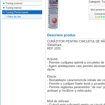
Categorie:
Tu
Tuning exterior
Tuning interior
Vezi pretul in
Tuning Performanta
Conversie
Filtre de aer
Descriere produs
CURĂŢITOR PENTRU CIRCUITUL DE RĂCI
/Detartrant
REF 1031
Acţiune:
- Permite curăţarea optimă a circuitelor de 
- Agent antidepunere care permite eliminare
răcire.
Efecte:
- Restabileşte caracteristicile initiale ale ci
- Permite o curăţare foarte bună a şicanel
- Permite regăsirea parametrilor ’’de nou’’
ambiant şi încălzire a vehiculului.
Mod de utilizare:
- O doză este suficientă pentru un circuit d