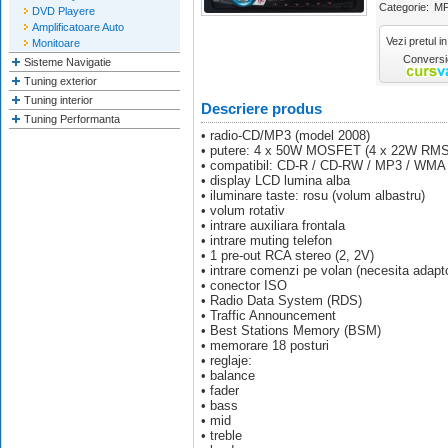
Categorie:
MP
DVD Playere
Amplificatoare Auto
Vezi pretul in
Monitoare
Conversie
Sisteme Navigatie
Tuning exterior
Tuning interior
Descriere produs
Tuning Performanta
• radio-CD/MP3 (model 2008)
• putere: 4 x 50W MOSFET (4 x 22W RMS
• compatibil: CD-R / CD-RW / MP3 / WMA 
• display LCD lumina alba
• iluminare taste: rosu (volum albastru)
• volum rotativ
• intrare auxiliara frontala
• intrare muting telefon
• 1 pre-out RCA stereo (2, 2V)
• intrare comenzi pe volan (necesita adapt
• conector ISO
• Radio Data System (RDS)
• Traffic Announcement
• Best Stations Memory (BSM)
• memorare 18 posturi
• reglaje:
• balance
• fader
• bass
• mid
• treble