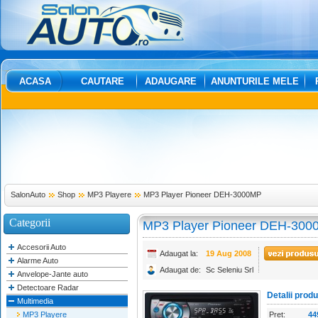
ACASA
CAUTARE
ADAUGARE
ANUNTURILE MELE
SalonAuto
Shop
MP3 Playere
MP3 Player Pioneer DEH-3000MP
Categorii
MP3 Player Pioneer DEH-30
Accesorii Auto
Adaugat la:
19 Aug 2008
Alarme Auto
Adaugat de:
Sc Seleniu Srl
Anvelope-Jante auto
Detectoare Radar
Detalii prod
Multimedia
MP3 Playere
Pret:
44