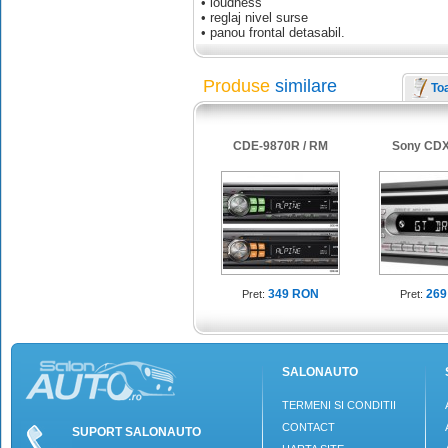
• loudness
• reglaj nivel surse
• panou frontal detasabil.
Produse
similare
To
CDE-9870R / RM
Sony CDX
349 RON
269
Pret:
Pret:
SALONAUTO
TERMENI SI CONDITII
CONTACT
SUPORT SALONAUTO