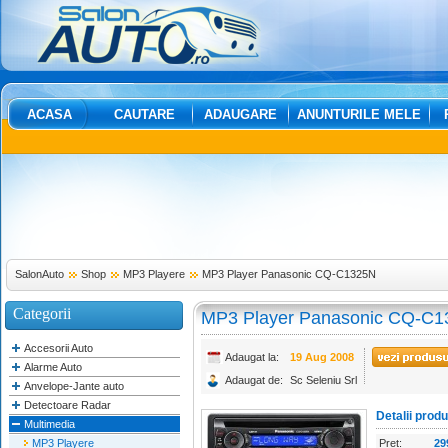
ACASA
CAUTARE
ADAUGARE
ANUNTURILE MELE
SalonAuto
Shop
MP3 Playere
MP3 Player Panasonic CQ-C1325N
Categorii
MP3 Player Panasonic CQ-C
Accesorii Auto
Adaugat la:
19 Aug 2008
Alarme Auto
Adaugat de:
Sc Seleniu Srl
Anvelope-Jante auto
Detectoare Radar
Detalii prod
Multimedia
MP3 Playere
Pret:
29