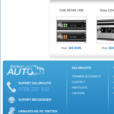
CDE-9870R / RM
Sony CDX
349 RON
269
Pret:
Pret:
SALONAUTO
TERMENI SI CONDITII
CONTACT
SUPORT SALONAUTO
HARTA SITE
0769 237 510
CAUTARE
SUPORT MESSENGER
URMARITI-NE PE TWITTER