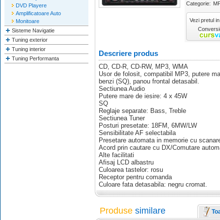
Categorie:
MP
DVD Playere
Amplificatoare Auto
Vezi pretul in
Monitoare
Conversie
Sisteme Navigatie
Tuning exterior
Tuning interior
Descriere produs
Tuning Performanta
CD, CD-R, CD-RW, MP3, WMA
Usor de folosit, compatibil MP3, putere mar
benzi (SQ), panou frontal detasabil.
Sectiunea Audio
Putere mare de iesire: 4 x 45W
SQ
Reglaje separate: Bass, Treble
Sectiunea Tuner
Posturi presetate: 18FM, 6MW/LW
Sensibilitate AF selectabila
Presetare automata in memorie cu scanare 
Acord prin cautare cu DX/Comutare autom
Alte facilitati
Afisaj LCD albastru
Culoarea tastelor: rosu
Receptor pentru comanda
Culoare fata detasabila: negru cromat.
Produse
similare
To