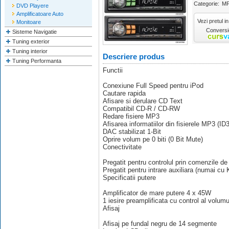
Categorie:
MP
DVD Playere
Amplificatoare Auto
Vezi pretul in
Monitoare
Conversie
Sisteme Navigatie
Tuning exterior
Tuning interior
Descriere produs
Tuning Performanta
Functii
Conexiune Full Speed pentru iPod
Cautare rapida
Afisare si derulare CD Text
Compatibil CD-R / CD-RW
Redare fisiere MP3
Afisarea informatiilor din fisierele MP3 (ID
DAC stabilizat 1-Bit
Oprire volum pe 0 biti (0 Bit Mute)
Conectivitate
Pregatit pentru controlul prin comenzile de
Pregatit pentru intrare auxiliara (numai c
Specificatii putere
Amplificator de mare putere 4 x 45W
1 iesire preamplificata cu control al volum
Afisaj
Afisaj pe fundal negru de 14 segmente