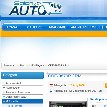
ACASA
CAUTARE
ADAUGARE
ANUNTURILE MELE
SalonAuto
Shop
MP3 Playere
CDE-9870R / RM
Categorii
CDE-9870R / RM
Accesorii Auto
Adaugat la:
13 Aug 2008
Alarme Auto
Adaugat de:
Sc Jassmine Store 2007 Srl
Anvelope-Jante auto
Detectoare Radar
Detalii prod
Multimedia
MP3 Playere
Pret:
34