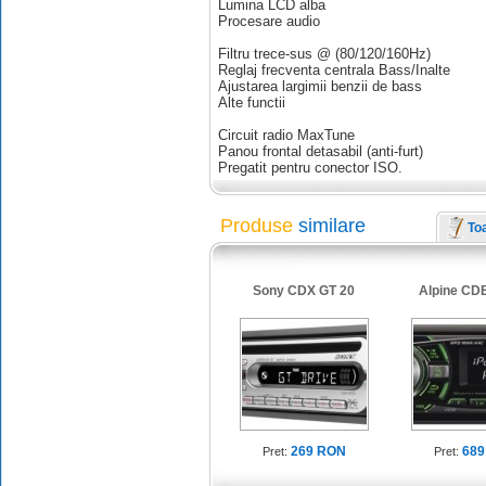
Lumina LCD alba
Procesare audio
Filtru trece-sus @ (80/120/160Hz)
Reglaj frecventa centrala Bass/Inalte
Ajustarea largimii benzii de bass
Alte functii
Circuit radio MaxTune
Panou frontal detasabil (anti-furt)
Pregatit pentru conector ISO.
Produse
similare
To
Sony CDX GT 20
Alpine CD
269 RON
689
Pret:
Pret: