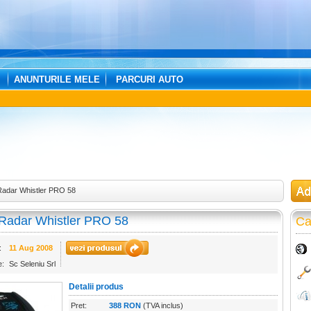
ANUNTURILE MELE
PARCURI AUTO
Radar Whistler PRO 58
 Radar Whistler PRO 58
Ca
:
11 Aug 2008
e:
Sc Seleniu Srl
Detalii produs
Pret:
388 RON
(TVA inclus)