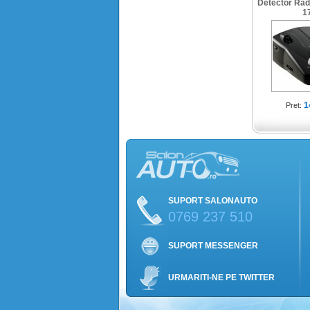
Detector Rad
1
1
Pret:
SUPORT SALONAUTO
0769 237 510
SUPORT MESSENGER
URMARITI-NE PE TWITTER