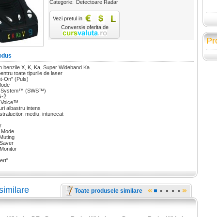
Categorie:
Detectoare Radar
Vezi pretul in
Conversie oferita de
Pr
odus
in benzile X, K, Ka, Super Wideband Ka
entru toate tipurile de laser
nt-On" (Puls)
Mode
ng System™ (SWS™)
G-2
l Voice™
ri albastru intens
stralucitor, mediu, intunecat
r
y Mode
Muting
 Saver
 Monitor
ert"
similare
Toate produsele similare