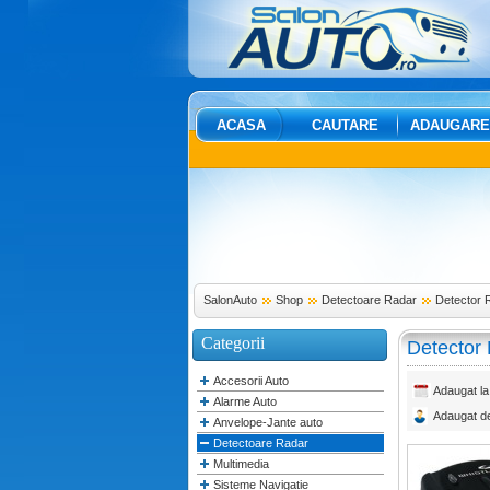
ACASA
CAUTARE
ADAUGARE
SalonAuto
Shop
Detectoare Radar
Detector 
Categorii
Detector
Accesorii Auto
Adaugat la
Alarme Auto
Adaugat d
Anvelope-Jante auto
Detectoare Radar
Multimedia
Sisteme Navigatie