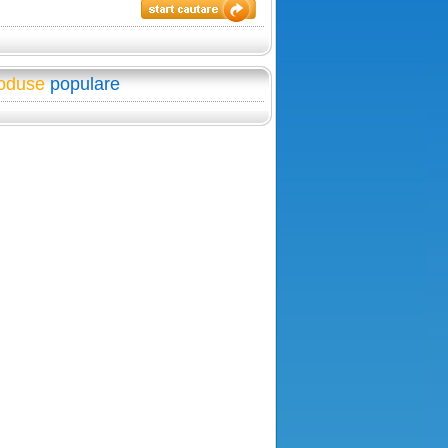
oduse
populare