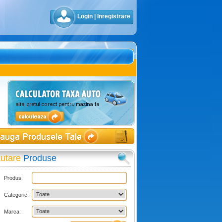
Login
|
Inregistrare
utare
Produse
Produs:
Categorie:
Marca: