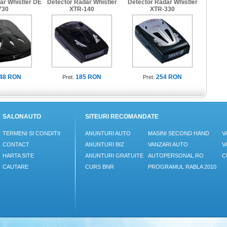
ar Whistler DE
Detector Radar Whistler
Detector Radar Whistler
730
XTR-140
XTR-330
48 RON
185 RON
254 RON
Pret:
Pret:
SALONAUTO
SITEURI RECOMANDATE
TERMENI SI CONDITII
ANUNTURI AUTO
MASINI SECOND HAND
V
CONTACT
ANUNTURI BIZ
VANZARI AUTO
V
HARTA SITE
ANUNTURI GRATUITE
AUTOPERSONAL.RO
C
CAUTARE
CURS BNR
PROGRAMUL RABLA 2010