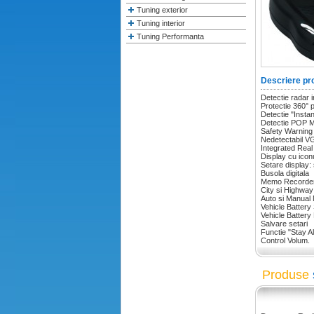
Tuning exterior
Tuning interior
Tuning Performanta
Descriere pr
Detectie radar 
Protectie 360° p
Detectie "Insta
Detectie POP 
Safety Warni
Nedetectabil V
Integrated Rea
Display cu iconu
Setare display: 
Busola digitala
Memo Recorde
City si Highwa
Auto si Manual 
Vehicle Battery
Vehicle Battery
Salvare setari
Functie "Stay Al
Control Volum.
Produse