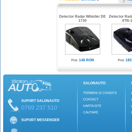
Detector Radar Whistler DE
Detector Rada
1730
XTR-
148 RON
185
Pret:
Pret:
SALONAUTO
TERMENI SI CONDITII
CONTACT
SUPORT SALONAUTO
HARTA SITE
0769 237 510
CAUTARE
SUPORT MESSENGER