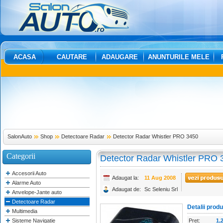
ACASA
CAUTARE
ADAUGARE
ANUNTURILE MELE
SalonAuto
Shop
Detectoare Radar
Detector Radar Whistler PRO 3450
Categorii
Detector Radar Whistler PRO 
Accesorii Auto
Adaugat la:
11 Aug 2008
Alarme Auto
Adaugat de:
Sc Seleniu Srl
Anvelope-Jante auto
Detectoare Radar
Detalii prod
Multimedia
Sisteme Navigatie
Pret:
1,