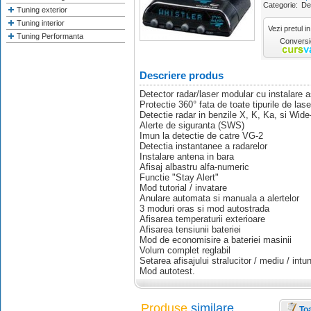
Categorie:
De
Tuning exterior
Tuning interior
Vezi pretul in
Tuning Performanta
Conversie
Descriere produs
Detector radar/laser modular cu instalare 
Protectie 360° fata de toate tipurile de lase
Detectie radar in benzile X, K, Ka, si Wid
Alerte de siguranta (SWS)
Imun la detectie de catre VG-2
Detectia instantanee a radarelor
Instalare antena in bara
Afisaj albastru alfa-numeric
Functie "Stay Alert"
Mod tutorial / invatare
Anulare automata si manuala a alertelor
3 moduri oras si mod autostrada
Afisarea temperaturii exterioare
Afisarea tensiunii bateriei
Mod de economisire a bateriei masinii
Volum complet reglabil
Setarea afisajului stralucitor / mediu / intu
Mod autotest.
Produse
similare
To