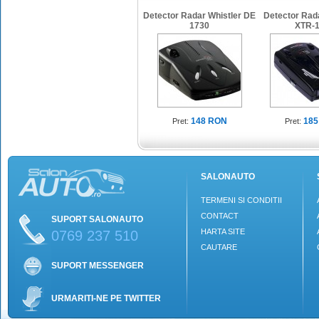
Detector Radar Whistler DE
Detector Rada
1730
XTR-
148 RON
185
Pret:
Pret:
SALONAUTO
TERMENI SI CONDITII
CONTACT
SUPORT SALONAUTO
HARTA SITE
0769 237 510
CAUTARE
SUPORT MESSENGER
URMARITI-NE PE TWITTER