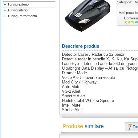
Categorie:
De
Tuning exterior
Tuning interior
Vezi pretul in
Tuning Performanta
Conversie
Descriere produs
Detector Laser / Radar cu 12 benzi
Detectie radar in benzile X, K, Ku, Ka Sup
LaserEye - detectie Laser la 360 de grade
Ultrabright Data Display – Afisaj cu Picto
Dimmer Mode
Voice Alert – avertizari vocale
Mod City / Highway
Auto Mute
VG-2 Alert
Spectre Alert
Nedetectabil VG-2 si Spectre
IntelliMute
Strobe Alert.
Produse
similare
To