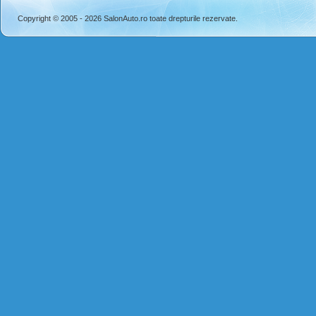
Copyright © 2005 - 2026 SalonAuto.ro toate drepturile rezervate.