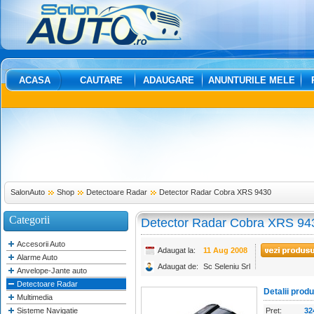
ACASA
CAUTARE
ADAUGARE
ANUNTURILE MELE
SalonAuto
Shop
Detectoare Radar
Detector Radar Cobra XRS 9430
Categorii
Detector Radar Cobra XRS 94
Accesorii Auto
Adaugat la:
11 Aug 2008
Alarme Auto
Adaugat de:
Sc Seleniu Srl
Anvelope-Jante auto
Detectoare Radar
Detalii prod
Multimedia
Sisteme Navigatie
Pret:
32