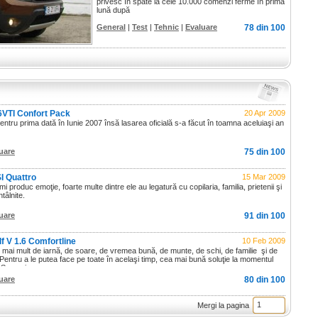
privesc în spate la cele 10.000 comenzi ferme în prima
lună după
General
|
Test
|
Tehnic
|
Evaluare
78 din 100
6VTI Confort Pack
20 Apr 2009
ntru prima dată în Iunie 2007 însă lasarea oficială s-a făcut în toamna aceluiaşi an
uare
75 din 100
I Quattro
15 Mar 2009
mi produc emoţie, foarte multe dintre ele au legatură cu copilaria, familia, prietenii şi
tâlnite.
uare
91 din 100
f V 1.6 Comfortline
10 Feb 2009
ai mult de iarnă, de soare, de vremea bună, de munte, de schi, de familie şi de
 Pentru a le putea face pe toate în acelaşi timp, cea mai bună soluţie la momentul
e Semenic.
uare
80 din 100
Mergi la pagina