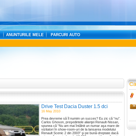
ANUNTURILE MELE
PARCURI AUTO
Ca
Drive Test Dacia Duster 1.5 dci
110CP 4x4
16 May 2010
Prea devreme să îl numim un succes? Eu zic că “nu”.
Carlos Ghoson, preşedintele alianţei Renault-Nissan,
spunea că “Nu am mai întâlnit un numar aşa mare de
vizitatori în show-room-uri de la lansarea modelului
Renault Scenic 2 din 2003” şi pe bună-dreptate dacă