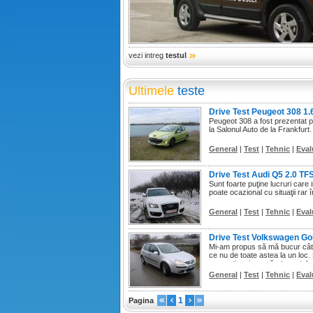
vezi intreg
testul
Ultimele
teste
Drive Test Peugeot 308 1.
Peugeot 308 a fost prezentat pe
la Salonul Auto de la Frankfurt.
General
|
Test
|
Tehnic
|
Eval
Drive Test Audi Q5 2.0 TFS
Sunt foarte puţine lucruri care i
poate ocazional cu situaţii rar în
General
|
Test
|
Tehnic
|
Eval
Drive Test Volkswagen Gol
Mi-am propus să mă bucur cât m
ce nu de toate astea la un loc.
respectiv mi s-a părut muntel
General
|
Test
|
Tehnic
|
Eval
1
Pagina