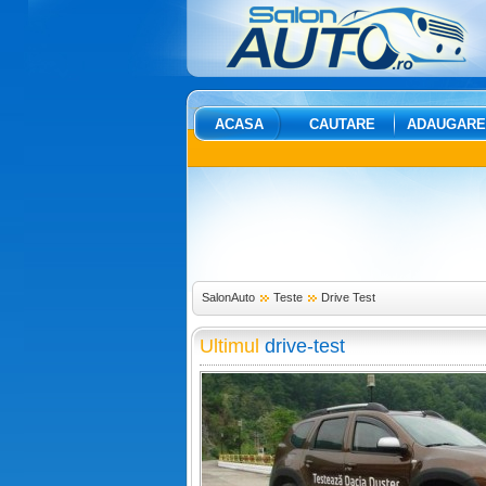
ACASA
CAUTARE
ADAUGARE
SalonAuto
Teste
Drive Test
Ultimul
drive-test