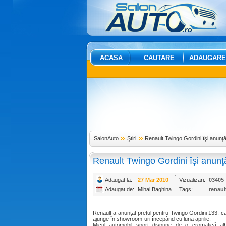
ACASA
CAUTARE
ADAUGARE
SalonAuto
Ştiri
Renault Twingo Gordini îşi anunţă
Renault Twingo Gordini îşi anunţ
Adaugat la:
27 Mar 2010
Vizualizari:
03405
Adaugat de:
Mihai Baghina
Tags:
renaul
Renault a anunţat preţul pentru Twingo Gordini 133, c
ajunge în showroom-uri începând cu luna aprilie.
Micul automobil sport dispune de o cromatică alb