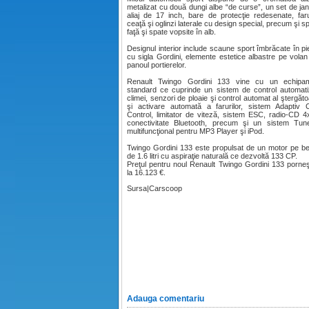
metalizat cu două dungi albe “de curse”, un set de jan
aliaj de 17 inch, bare de protecţie redesenate, far
ceaţă şi oglinzi laterale cu design special, precum şi sp
faţă şi spate vopsite în alb.
Designul interior include scaune sport îmbrăcate în pie
cu sigla Gordini, elemente estetice albastre pe volan
panoul portierelor.
Renault Twingo Gordini 133 vine cu un echipam
standard ce cuprinde un sistem de control automati
climei, senzori de ploaie şi control automat al ştergăto
şi activare automată a farurilor, sistem Adaptiv 
Control, limitator de viteză, sistem ESC, radio-CD 
conectivitate Bluetooth, precum şi un sistem Tun
multifuncţional pentru MP3 Player şi iPod.
Twingo Gordini 133 este propulsat de un motor pe b
de 1.6 litri cu aspiraţie naturală ce dezvoltă 133 CP.
Preţul pentru noul Renault Twingo Gordini 133 porne
la 16.123 €.
Sursa|Carscoop
Adauga comentariu