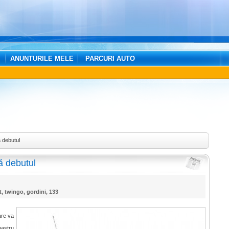
ANUNTURILE MELE
PARCURI AUTO
 debutul
ă debutul
t
,
twingo
,
gordini
,
133
are va
astru