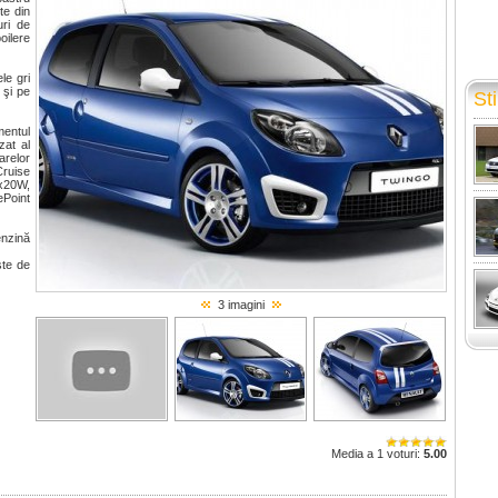
te din
uri de
oilere
le gri
 şi pe
Sti
entul
zat al
arelor
Cruise
4x20W,
ePoint
enzină
şte de
3 imagini
Media a 1 voturi:
5.00