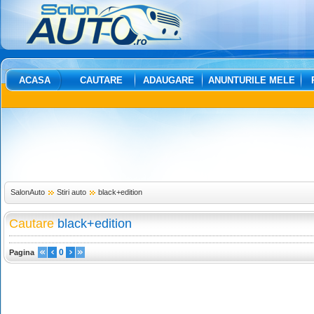
ACASA
CAUTARE
ADAUGARE
ANUNTURILE MELE
SalonAuto
Stiri auto
black+edition
Cautare
black+edition
0
Pagina