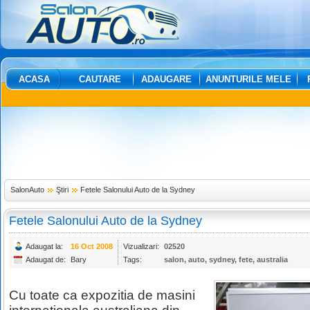
ACASA
CAUTARE
ADAUGARE
ANUNTURILE MELE
SalonAuto
Ştiri
Fetele Salonului Auto de la Sydney
Fetele Salonului Auto de la Sydney
Adaugat la:
16 Oct 2008
Vizualizari:
02520
Adaugat de:
Bary
Tags:
salon
,
auto
,
sydney
,
fete
,
australia
Cu toate ca expozitia de masini