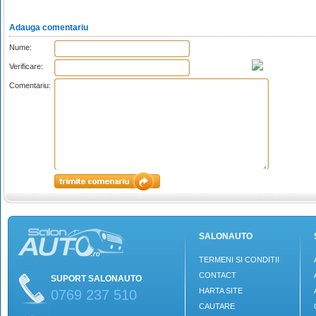
Adauga comentariu
Nume:
Verificare:
Comentariu:
SALONAUTO
TERMENI SI CONDITII
CONTACT
SUPORT SALONAUTO
HARTA SITE
0769 237 510
CAUTARE