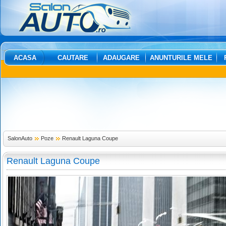
ACASA
CAUTARE
ADAUGARE
ANUNTURILE MELE
SalonAuto
Poze
Renault Laguna Coupe
Renault Laguna Coupe