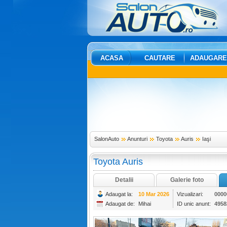
ACASA
CAUTARE
ADAUGARE
SalonAuto
Anunturi
Toyota
Auris
Iaşi
Toyota Auris
Detalii
Galerie foto
Adaugat la:
10 Mar 2026
Vizualizari:
0000
Adaugat de:
Mihai
ID unic anunt:
4958