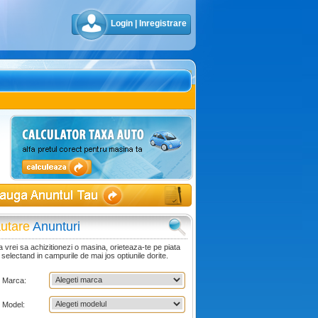
Login
|
Inregistrare
utare
Anunturi
 vrei sa achizitionezi o masina, orieteaza-te pe piata
 selectand in campurile de mai jos optiunile dorite.
Marca:
Model: