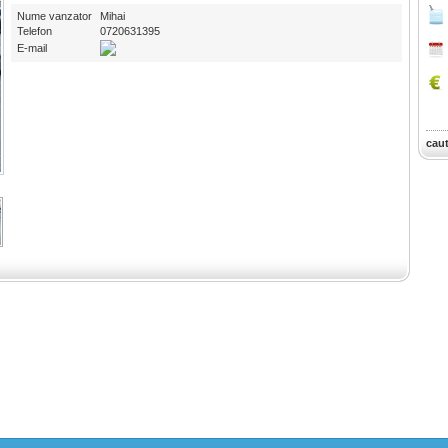
Nume vanzator
Mihai
Telefon
0720631395
E-mail
cau