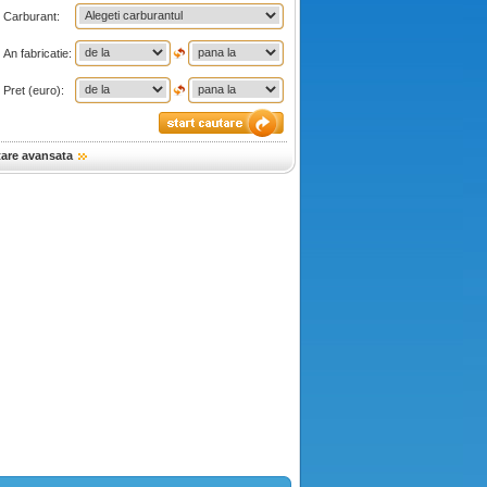
Carburant:
An fabricatie:
Pret (euro):
tare avansata