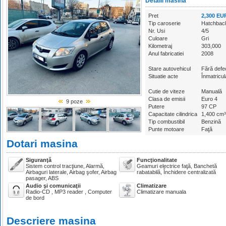
Detalii masina
Pret
2,300 EU
Tip caroserie
Hatchbac
Nr. Usi
4/5
Culoare
Gri
Kilometraj
303,000
Anul fabricatiei
2008
Stare autovehicul
Fără defec
Situatie acte
Înmatricul
Cutie de viteze
Manuală
Clasa de emisii
Euro 4
9 poze
Putere
97 CP
Capacitate cilindrica
1,400 cm³
Tip combustibil
Benzină
Punte motoare
Faţă
Dotari masina
Siguranţă
Funcţionalitate
Sistem control tracţiune, Alarmă,
Geamuri electrice faţă, Banchetă
Airbaguri laterale, Airbag şofer, Airbag
rabatabilă, Închidere centralizată
pasager, ABS
Audio şi comunicaţii
Climatizare
Radio-CD , MP3 reader , Computer
Climatizare manuala
de bord
Descriere masina