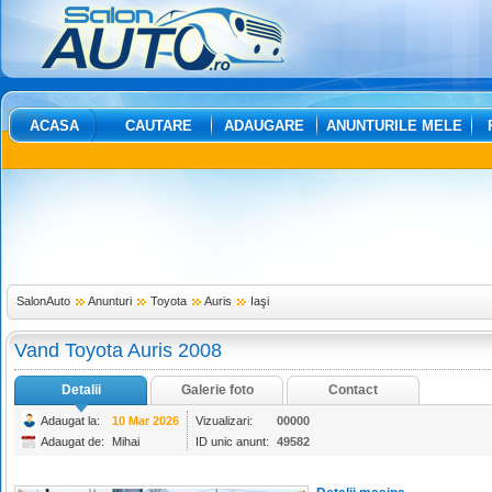
ACASA
CAUTARE
ADAUGARE
ANUNTURILE MELE
SalonAuto
Anunturi
Toyota
Auris
Iaşi
Vand Toyota Auris 2008
Detalii
Galerie foto
Contact
Adaugat la:
10 Mar 2026
Vizualizari:
00000
Adaugat de:
Mihai
ID unic anunt:
49582