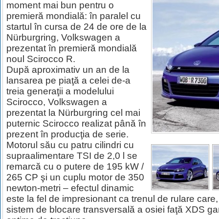
moment mai bun pentru o
premieră mondială: în paralel cu
startul în cursa de 24 de ore de la
Nürburgring, Volkswagen a
prezentat în premieră mondială
noul Scirocco R.
După aproximativ un an de la
lansarea pe piaţă a celei de-a
treia generaţii a modelului
Scirocco, Volkswagen a
prezentat la Nürburgring cel mai
puternic Scirocco realizat până în
prezent în producţia de serie.
Motorul său cu patru cilindri cu
supraalimentare TSI de 2,0 l se
remarcă cu o putere de 195 kW /
265 CP şi un cuplu motor de 350
newton-metri – efectul dinamic
este la fel de impresionant ca trenul de rulare care, 
sistem de blocare transversală a osiei faţă XDS gar