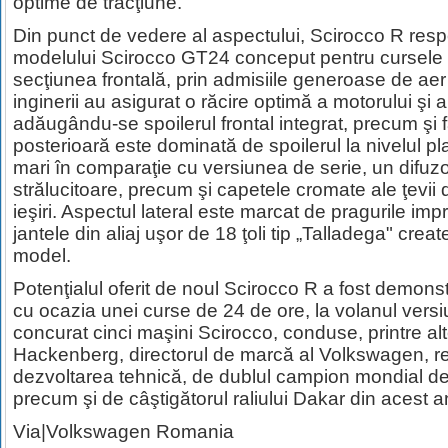
optime de tracţiune.
Din punct de vedere al aspectului, Scirocco R respe
modelului Scirocco GT24 conceput pentru cursele a
secţiunea frontală, prin admisiile generoase de aer 
inginerii au asigurat o răcire optimă a motorului şi a
adăugându-se spoilerul frontal integrat, precum şi 
posterioară este dominată de spoilerul la nivelul p
mari în comparaţie cu versiunea de serie, un difuz
strălucitoare, precum şi capetele cromate ale ţev
ieşiri. Aspectul lateral este marcat de pragurile im
jantele din aliaj uşor de 18 ţoli tip „Talladega" crea
model.
Potenţialul oferit de noul Scirocco R a fost demon
cu ocazia unei curse de 24 de ore, la volanul versiu
concurat cinci maşini Scirocco, conduse, printre alte
Hackenberg, directorul de marcă al Volkswagen, r
dezvoltarea tehnică, de dublul campion mondial de 
precum şi de câştigătorul raliului Dakar din acest an,
Via|Volkswagen Romania