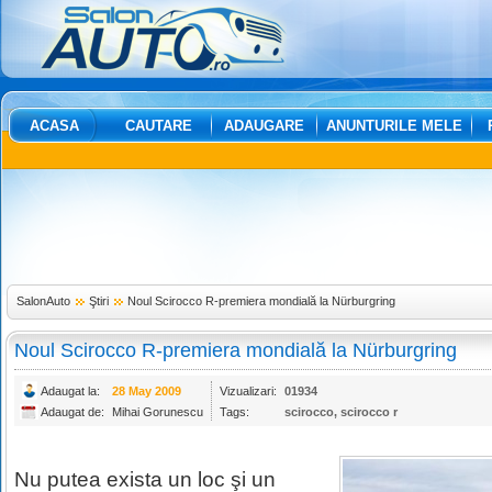
ACASA
CAUTARE
ADAUGARE
ANUNTURILE MELE
SalonAuto
Ştiri
Noul Scirocco R-premiera mondială la Nürburgring
Noul Scirocco R-premiera mondială la Nürburgring
Adaugat la:
28 May 2009
Vizualizari:
01934
Adaugat de:
Mihai Gorunescu
Tags:
scirocco
,
scirocco r
Nu putea exista un loc şi un