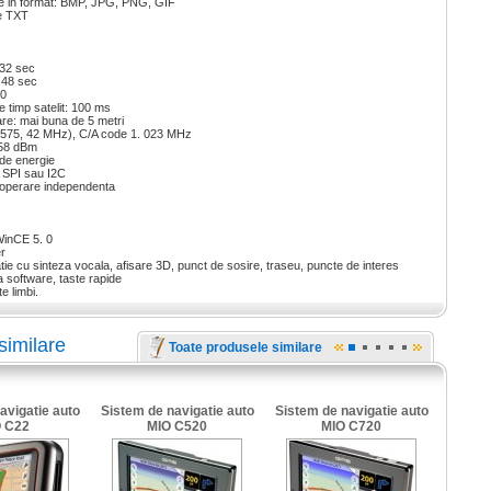
ze in format: BMP, JPG, PNG, GIF
le TXT
 32 sec
: 48 sec
20
e timp satelit: 100 ms
are: mai buna de 5 metri
1575, 42 MHz), C/A code 1. 023 MHz
-158 dBm
de energie
 SPI sau I2C
 operare independenta
WinCE 5. 0
r
ie cu sinteza vocala, afisare 3D, punct de sosire, traseu, puncte de interes
a software, taste rapide
e limbi.
similare
Toate produsele similare
avigatie auto
Sistem de navigatie auto
Sistem de navigatie auto
 C22
MIO C520
MIO C720