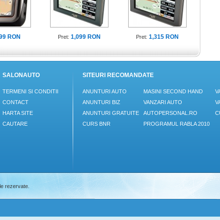
99 RON
1,099 RON
1,315 RON
Pret:
Pret:
SALONAUTO
SITEURI RECOMANDATE
TERMENI SI CONDITII
ANUNTURI AUTO
MASINI SECOND HAND
V
CONTACT
ANUNTURI BIZ
VANZARI AUTO
V
HARTA SITE
ANUNTURI GRATUITE
AUTOPERSONAL.RO
C
CAUTARE
CURS BNR
PROGRAMUL RABLA 2010
le rezervate.