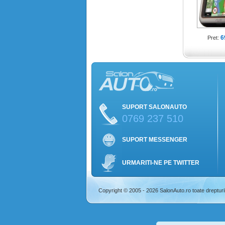
6
Pret:
SUPORT SALONAUTO
0769 237 510
SUPORT MESSENGER
URMARITI-NE PE TWITTER
Copyright © 2005 - 2026 SalonAuto.ro toate drepturi