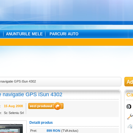
ANUNTURILE MELE
PARCURI AUTO
 navigatie GPS iSun 4302
e navigatie GPS iSun 4302
Ca
:
15 Aug 2008
e:
Sc Seleniu Srl
Detalii produs
Pret:
899 RON
(TVA inclus)