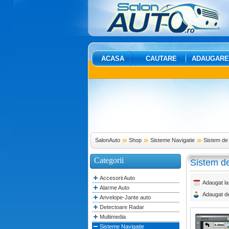
ACASA
CAUTARE
ADAUGARE
SalonAuto
Shop
Sisteme Navigatie
Sistem de
Categorii
Sistem d
Accesorii Auto
Adaugat la
Alarme Auto
Adaugat d
Anvelope-Jante auto
Detectoare Radar
Multimedia
Sisteme Navigatie