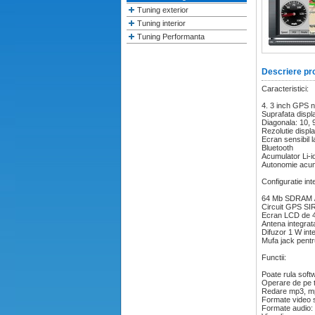
Tuning exterior
Tuning interior
Tuning Performanta
Descriere pr
Caracteristici:
4. 3 inch GPS n
Suprafata displa
Diagonala: 10, 
Rezolutie displa
Ecran sensibil l
Bluetooth
Acumulator Li-i
Autonomie acumu
Configuratie int
64 Mb SDRAM 
Circuit GPS SI
Ecran LCD de 4,
Antena integrat
Difuzor 1 W int
Mufa jack pentru
Functii:
Poate rula soft
Operare de pe ta
Redare mp3, mp4
Formate video s
Formate audio: