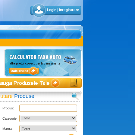
Login
|
Inregistrare
utare
Produse
Produs:
Categorie:
Marca: