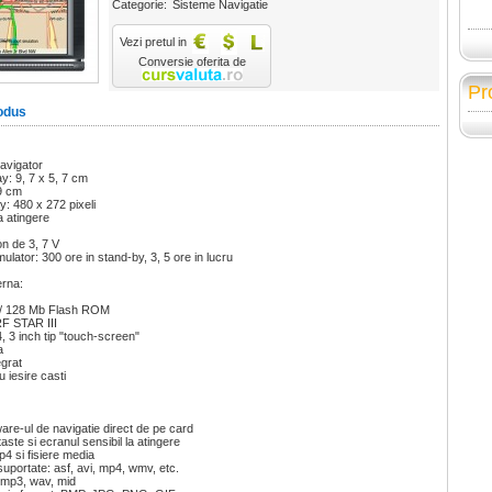
Categorie:
Sisteme Navigatie
Vezi pretul in
Conversie oferita de
Pr
odus
avigator
y: 9, 7 x 5, 7 cm
9 cm
y: 480 x 272 pixeli
a atingere
on de 3, 7 V
lator: 300 ore in stand-by, 3, 5 ore in lucru
erna:
/ 128 Mb Flash ROM
RF STAR III
 3 inch tip "touch-screen"
a
egrat
 iesire casti
ware-ul de navigatie direct de pe card
ste si ecranul sensibil la atingere
 si fisiere media
uportate: asf, avi, mp4, wmv, etc.
 mp3, wav, mid