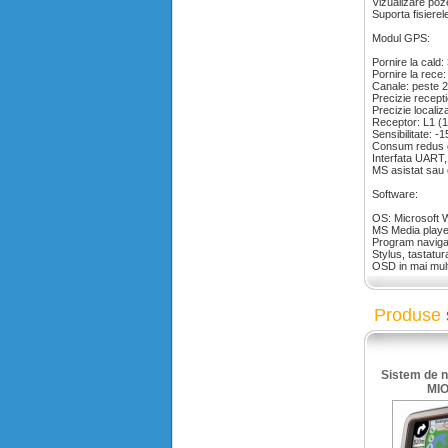
Vizualizare po
Suporta fisiere
Modul GPS:
Pornire la cald:
Pornire la rece
Canale: peste 
Precizie recepti
Precizie localiz
Receptor: L1 (
Sensibilitate: 
Consum redus 
Interfata UART,
MS asistat sau
Software:
OS: Microsoft 
MS Media playe
Program navigat
Stylus, tastatur
OSD in mai mult
Produse
Sistem de n
MIO