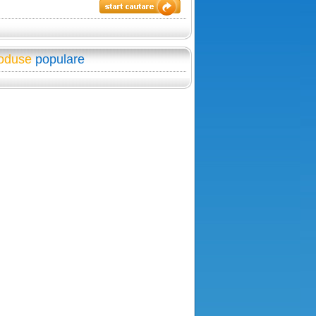
oduse
populare