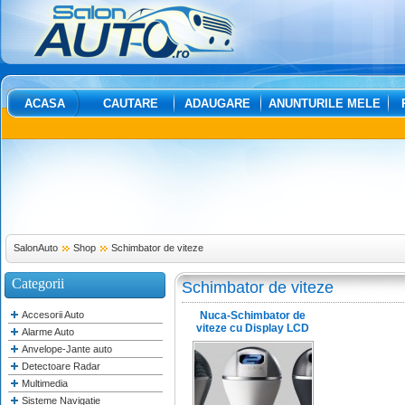
ACASA
CAUTARE
ADAUGARE
ANUNTURILE MELE
SalonAuto
Shop
Schimbator de viteze
Categorii
Schimbator de viteze
Accesorii Auto
Nuca-Schimbator de
viteze cu Display LCD
Alarme Auto
Anvelope-Jante auto
Detectoare Radar
Multimedia
Sisteme Navigatie