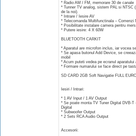
* Radio AM / FM, memorare 30 de canale
* Tunner TV analog, sistem PAL si NTSC (r
de la noi).
* Intrare / Iesire AV
* Telecomanda Multifunctinala – Comenzi 
* Posibilitate instalare camera pentru mers
* Putere iesire: 4 X 60W
BLUETOOTH CARKIT
* Aparatul are microfon inclus, iar vocea s
* Se apasa butonul Add Device, se creeaz
mobil
* Acum puteti vedea pe ecranul aparatului a
* Formare numarului se face direct pe tasta
SD CARD 2GB Soft Navigatie FULL EU
Iesiri / Intrari:
* 1 AV Input / 1 AV Output
* Se poate monta TV Tuner Digital DVB-T -
Digital
* Subwoofer Output
* 2 Sets RCA Audio Output
Accesorii: