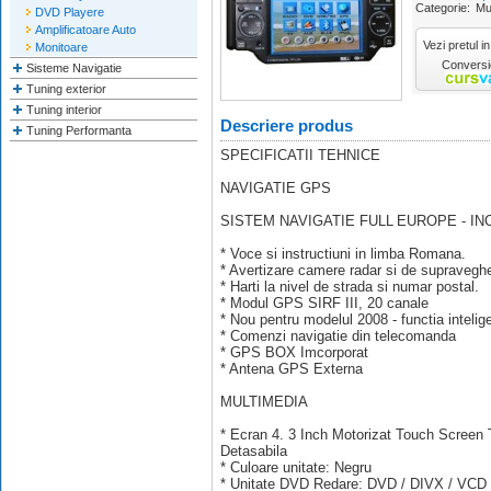
Categorie:
Mu
DVD Playere
Amplificatoare Auto
Vezi pretul in
Monitoare
Conversie
Sisteme Navigatie
Tuning exterior
Tuning interior
Descriere produs
Tuning Performanta
SPECIFICATII TEHNICE
NAVIGATIE GPS
SISTEM NAVIGATIE FULL EUROPE - I
* Voce si instructiuni in limba Romana.
* Avertizare camere radar si de supravegh
* Harti la nivel de strada si numar postal.
* Modul GPS SIRF III, 20 canale
* Nou pentru modelul 2008 - functia int
* Comenzi navigatie din telecomanda
* GPS BOX Imcorporat
* Antena GPS Externa
MULTIMEDIA
* Ecran 4. 3 Inch Motorizat Touch Scree
Detasabila
* Culoare unitate: Negru
* Unitate DVD Redare: DVD / DIVX / VCD