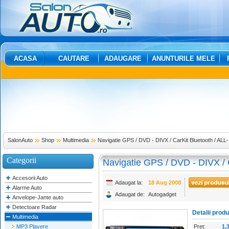
ACASA
CAUTARE
ADAUGARE
ANUNTURILE MELE
SalonAuto
Shop
Multimedia
Navigatie GPS / DVD - DIVX / CarKit Bluetooth / AL
Categorii
Navigatie GPS / DVD - DIVX / C
ONE 2008
Accesorii Auto
Adaugat la:
18 Aug 2008
Alarme Auto
Adaugat de:
Autogadget
Anvelope-Jante auto
Detectoare Radar
Detalii prod
Multimedia
MP3 Playere
Pret:
1,