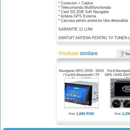
* Conectori + Cabluri
* Telecomanda Multifunctionala
* Card SD 2GB Soft Navigatie
* Antena GPS Externa
* Carcasa pentru protectie fata detasabila
GARANTIE 12 LUNI
GRATUIT ANTENA PENTRU TV TUNER-
Produse
similare
To
Navigatie GPS / DVD - DIVX
Ford Navigati
/ CarKit Bluetooth / TV
GPS / DVD DIVX
Tuner 2 DIN
/ T
1,890 RON
2,2
Pret:
Pret: