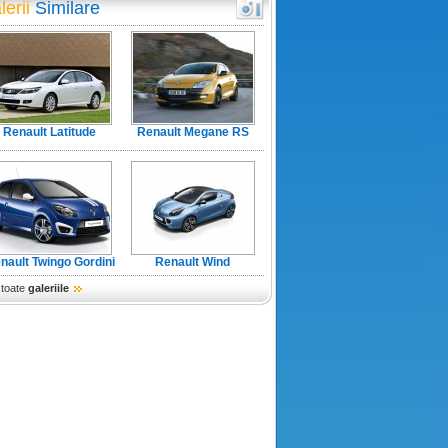
lerii
Similare
Renault Latitude
Renault Megane RS
nault Twingo Gordini
Renault Wind
133
 toate
galeriile