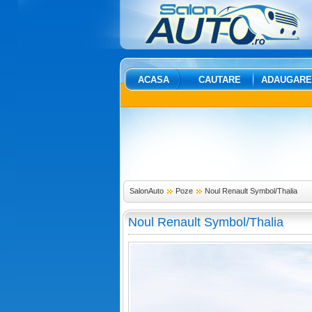
ACASA
CAUTARE
ADAUGARE
SalonAuto
Poze
Noul Renault Symbol/Thalia
Noul Renault Symbol/Thalia