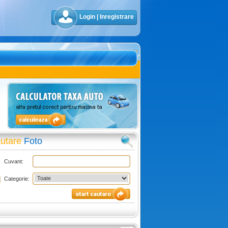
Login
|
Inregistrare
utare
Foto
Cuvant:
Categorie: