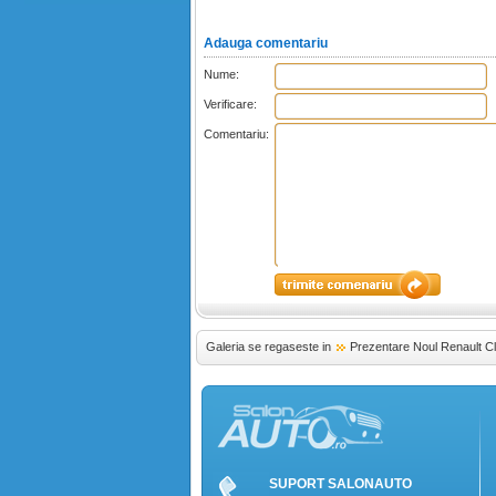
Adauga comentariu
Nume:
Verificare:
Comentariu:
Galeria se regaseste in
Prezentare Noul Renault C
SUPORT SALONAUTO