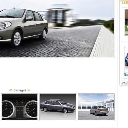
Ga
Re
vezi
5 imagini