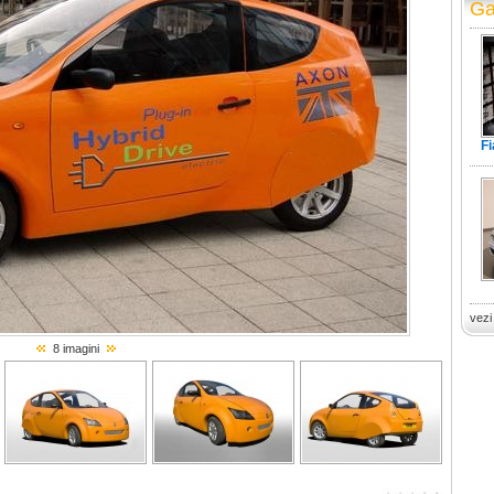
Ga
F
vezi
8 imagini