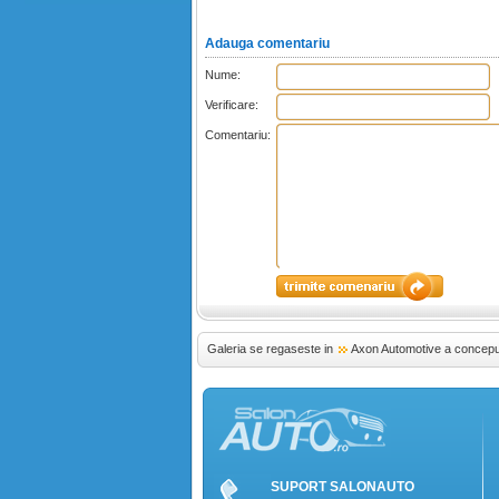
Adauga comentariu
Nume:
Verificare:
Comentariu:
Galeria se regaseste in
Axon Automotive a conceput
SUPORT SALONAUTO