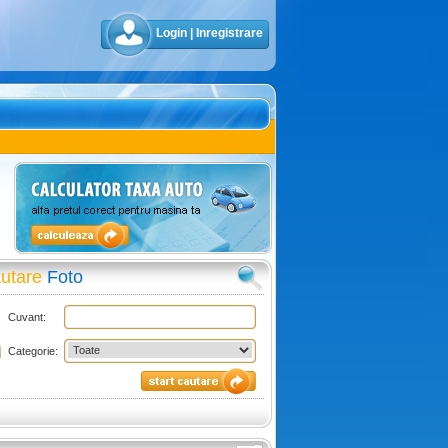
Login
|
Inregistrare
utare
Foto
Cuvant:
Categorie: