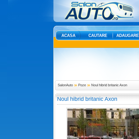
ACASA
CAUTARE
ADAUGARE
SalonAuto
Poze
Noul hibrid britanic Axon
Noul hibrid britanic Axon