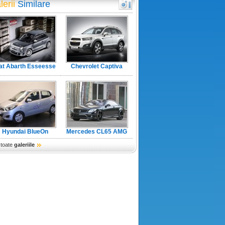
lerii
Similare
iat Abarth Esseesse
Chevrolet Captiva
facelift
Hyundai BlueOn
Mercedes CL65 AMG
Black Edition
 toate
galeriile