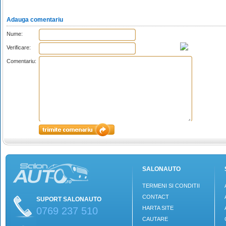
Adauga comentariu
Nume:
Verificare:
Comentariu:
SALONAUTO
TERMENI SI CONDITII
CONTACT
SUPORT SALONAUTO
HARTA SITE
0769 237 510
CAUTARE