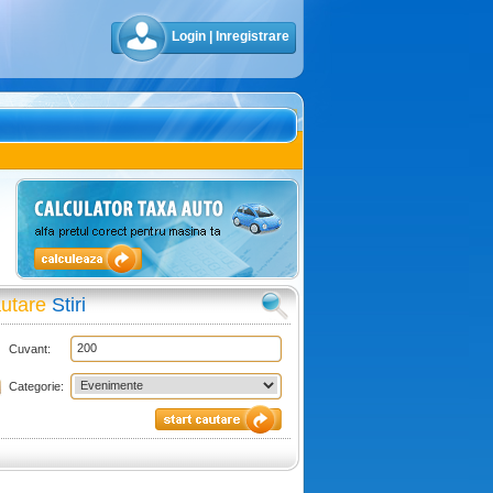
Login
|
Inregistrare
utare
Stiri
Cuvant:
Categorie: