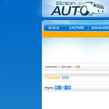
ACASA
CAUTARE
ADAUGARE
SalonAuto
Stiri auto
200
Cautare
200
0
Pagina