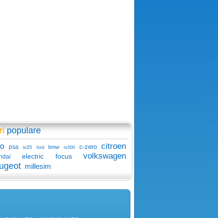
ri
populare
citroen
lo
c-zero
psa
bmw
ix35
ford
rs500
volkswagen
electric
focus
ndai
ugeot
millesim