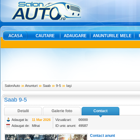
ACASA
CAUTARE
ADAUGARE
ANUNTURILE MELE
SalonAuto
Anunturi
Saab
9-5
Iaşi
Saab 9-5
Detalii
Galerie foto
Contact
Adaugat la:
11 Mar 2026
Vizualizari:
00000
Adaugat de:
Mihai
ID unic anunt:
49587
Contact anunt