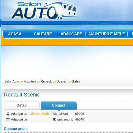
ACASA
CAUTARE
ADAUGARE
ANUNTURILE MELE
SalonAuto
Anunturi
Renault
Scenic
Galaţi
Renault Scenic
Detalii
Contact
Adaugat la:
12 Jun 2025
Vizualizari:
00000
Adaugat de:
ID unic anunt:
49545
Contact anunt