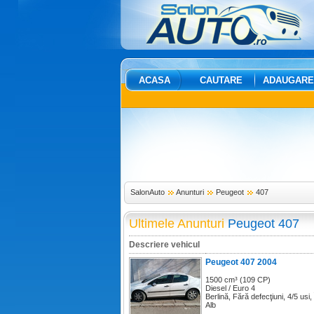
ACASA
CAUTARE
ADAUGARE
SalonAuto
Anunturi
Peugeot
407
Ultimele Anunturi
Peugeot 407
Descriere vehicul
Peugeot 407 2004
1500 cm³ (109 CP)
Diesel / Euro 4
Berlină, Fără defecţiuni, 4/5 usi,
Alb