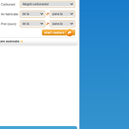
Carburant:
An fabricatie:
Pret (euro):
tare avansata