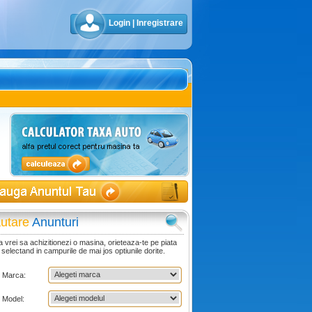
Login
|
Inregistrare
utare
Anunturi
 vrei sa achizitionezi o masina, orieteaza-te pe piata
 selectand in campurile de mai jos optiunile dorite.
Marca:
Model: