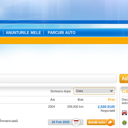
ANUNTURILE MELE
PARCURI AUTO
Ca
Sorteaza dupa
An
Km
Pret
Daca
auto
2004
258,000 km
2,500 EUR
Negociabil
 Înmatriculată
26 Feb 2025