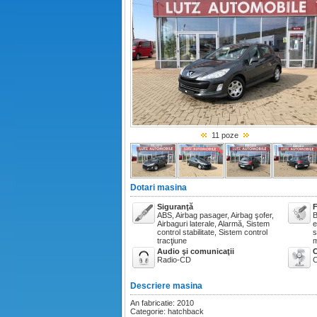
11 poze
Dotari masina
Siguranţă
F
ABS, Airbag pasager, Airbag şofer,
B
Airbaguri laterale, Alarmă, Sistem
e
control stabilitate, Sistem control
s
tracţiune
m
Audio şi comunicaţii
C
Radio-CD
C
Descriere masina
An fabricatie: 2010
Categorie: hatchback