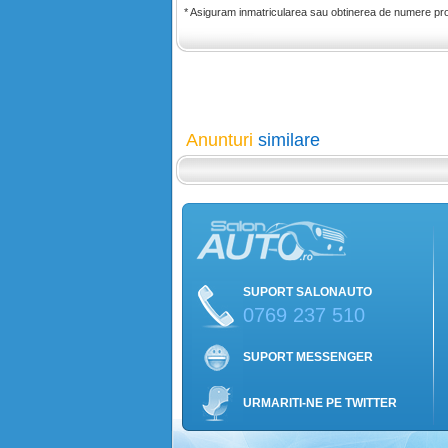
* Asiguram inmatricularea sau obtinerea de numere proviz
Anunturi
similare
SUPORT SALONAUTO
0769 237 510
SUPORT MESSENGER
URMARITI-NE PE TWITTER