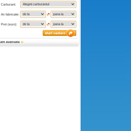
Carburant:
An fabricatie:
Pret (euro):
tare avansata