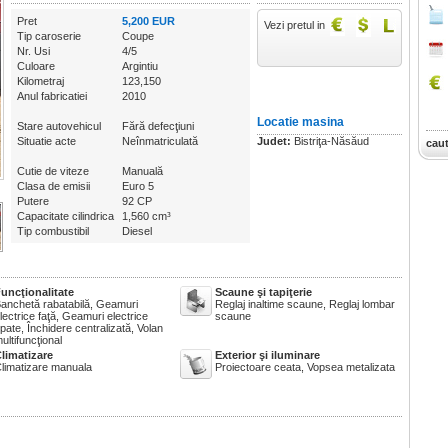
Pret
5,200 EUR
Vezi pretul in
Tip caroserie
Coupe
Nr. Usi
4/5
Culoare
Argintiu
Kilometraj
123,150
Anul fabricatiei
2010
Locatie masina
Stare autovehicul
Fără defecţiuni
Situatie acte
Neînmatriculată
Judet:
Bistriţa-Năsăud
cau
Cutie de viteze
Manuală
Clasa de emisii
Euro 5
Putere
92 CP
Capacitate cilindrica
1,560 cm³
Tip combustibil
Diesel
uncţionalitate
Scaune şi tapiţerie
anchetă rabatabilă, Geamuri
Reglaj inaltime scaune, Reglaj lombar
lectrice faţă, Geamuri electrice
scaune
pate, Închidere centralizată, Volan
ultifuncţional
limatizare
Exterior şi iluminare
limatizare manuala
Proiectoare ceata, Vopsea metalizata