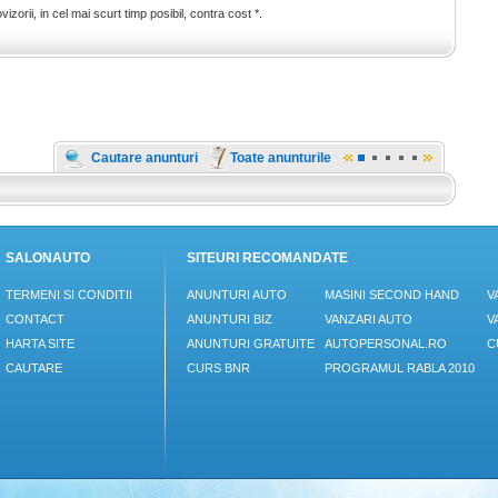
orii, in cel mai scurt timp posibil, contra cost *.
Cautare anunturi
Toate anunturile
SALONAUTO
SITEURI RECOMANDATE
TERMENI SI CONDITII
ANUNTURI AUTO
MASINI SECOND HAND
V
CONTACT
ANUNTURI BIZ
VANZARI AUTO
V
HARTA SITE
ANUNTURI GRATUITE
AUTOPERSONAL.RO
C
CAUTARE
CURS BNR
PROGRAMUL RABLA 2010