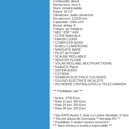
Combustibil: diesel
Norma euro: euro 5
Stare: inmatriculabila
Putere: 92 CP
Climatizare: dublu climatronic
Km parcursi: 123150 km
Capacitate: 1560 cm3
Numar airbag: 8
Culoare: gri metalizat
* ABS * ESP * ASR
* CUTIE MANUALA
* FARURI CEATA
* COMPUTER BORD
* DUBLU CLIMATRONIC
* NAVIGATIE MARE
* PILOT AUTOMAT
* SCAUNE REGLABILE
* SENZORI PLOAIE
* VOLAN REGLABIL MULTIFUNCTIONAL
* Radio/CD Player
* SISTEM AUDIO
* COTIERA
* GEAMURI ELECTRICE COLORATE
* OGLINZI ELECTRICE INCALZITE
* INCHIDERE CENTRALIZATA CU TELECOMANDA
*** Posibilitate rate ***
* Avans: 2700 Euro
* Rata 12 luni: 400 Euro
* Rata 24 luni: 250 Euro
* Rata 36 luni: 200 Euro
* Sau RATE Avans 0, doar cu Cartea Identitate, in functi
** Recent adusa din Germania ** Nerulata RO **
* Posibilitate 3 randuri numere provizorii *
*** Stare tehnica si estetica ireprosabile ***