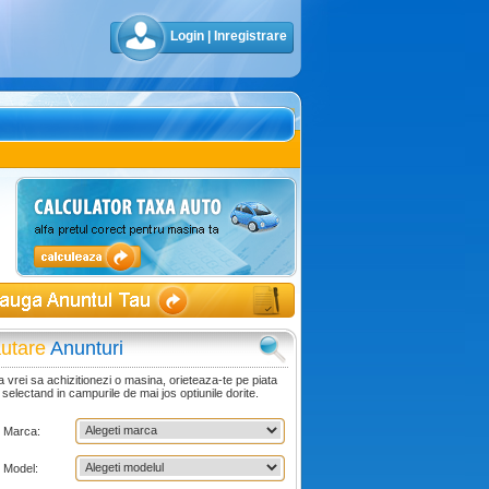
Login
|
Inregistrare
utare
Anunturi
 vrei sa achizitionezi o masina, orieteaza-te pe piata
 selectand in campurile de mai jos optiunile dorite.
Marca:
Model: