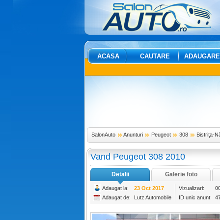
ACASA
CAUTARE
ADAUGARE
SalonAuto
Anunturi
Peugeot
308
Bistriţa-
Vand Peugeot 308 2010
Detalii
Galerie foto
Adaugat la:
23 Oct 2017
Vizualizari:
0
Adaugat de:
Lutz Automobile
ID unic anunt:
4