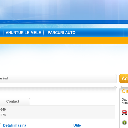
ANUNTURILE MELE
PARCURI AUTO
Năsăud
Ca
Daca
Contact
auto
0349
7674
Detalii masina
Utile