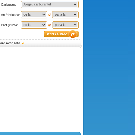
Carburant:
An fabricatie:
Pret (euro):
tare avansata