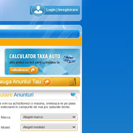
Login
|
Inregistrare
utare
Anunturi
 vrei sa achizitionezi o masina, orieteaza-te pe piata
 selectand in campurile de mai jos optiunile dorite.
Marca:
Model: