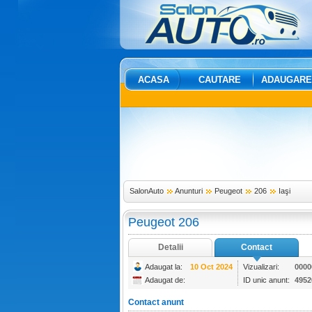
ACASA
CAUTARE
ADAUGARE
SalonAuto
Anunturi
Peugeot
206
Iaşi
Peugeot 206
Detalii
Contact
Adaugat la:
10 Oct 2024
Vizualizari:
0000
Adaugat de:
ID unic anunt:
4952
Contact anunt