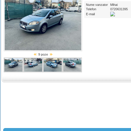
Nume vanzator
Mihai
Telefon
0720631395
E-mail
9 poze