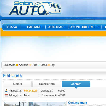
ACASA
CAUTARE
ADAUGARE
ANUNTURILE MELE
SalonAuto
Anunturi
Fiat
Linea
Iaşi
Fiat Linea
Detalii
Galerie foto
Contact
Adaugat la:
9 Mar 2026
Vizualizari:
00000
Adaugat de:
Mihai
ID unic anunt:
49581
Contact anunt