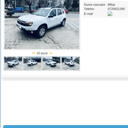
Nume vanzator
Mihai
Telefon
0720631395
E-mail
10 poze