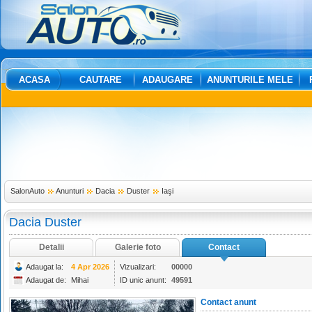
ACASA
CAUTARE
ADAUGARE
ANUNTURILE MELE
SalonAuto
Anunturi
Dacia
Duster
Iaşi
Dacia Duster
Detalii
Galerie foto
Contact
Adaugat la:
4 Apr 2026
Vizualizari:
00000
Adaugat de:
Mihai
ID unic anunt:
49591
Contact anunt