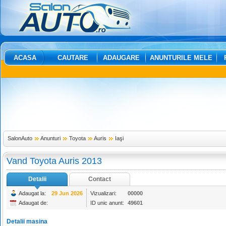
ACASA
CAUTARE
ADAUGARE
ANUNTURILE MELE
SalonAuto
Anunturi
Toyota
Auris
Iaşi
Vand Toyota Auris 2013
Detalii
Contact
Adaugat la:
29 Jun 2026
Vizualizari:
00000
Adaugat de:
ID unic anunt:
49601
Detalii masina