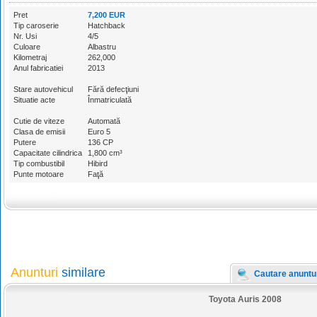
Pret
7,200 EUR
Tip caroserie
Hatchback
Nr. Usi
4/5
Culoare
Albastru
Kilometraj
262,000
Anul fabricatiei
2013
Stare autovehicul
Fără defecţiuni
Situatie acte
Înmatriculată
Cutie de viteze
Automată
Clasa de emisii
Euro 5
Putere
136 CP
Capacitate cilindrica
1,800 cm³
Tip combustibil
Hibird
Punte motoare
Faţă
Anunturi
similare
Cautare anuntu
Toyota Auris 2008