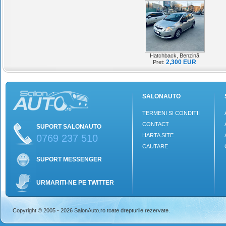
Hatchback, Benzină
2,300 EUR
Pret:
SALONAUTO
TERMENI SI CONDITII
CONTACT
SUPORT SALONAUTO
HARTA SITE
0769 237 510
CAUTARE
SUPORT MESSENGER
URMARITI-NE PE TWITTER
Copyright © 2005 - 2026 SalonAuto.ro toate drepturile rezervate.