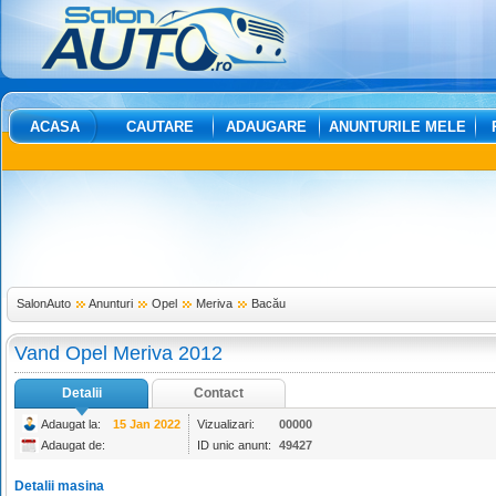
ACASA
CAUTARE
ADAUGARE
ANUNTURILE MELE
SalonAuto
Anunturi
Opel
Meriva
Bacău
Vand Opel Meriva 2012
Detalii
Contact
Adaugat la:
15 Jan 2022
Vizualizari:
00000
Adaugat de:
ID unic anunt:
49427
Detalii masina