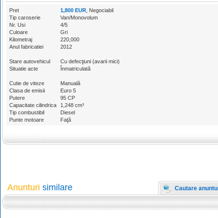
Pret
1,800 EUR
, Negociabil
Tip caroserie
Van/Monovolum
Nr. Usi
4/5
Culoare
Gri
Kilometraj
220,000
Anul fabricatiei
2012
Stare autovehicul
Cu defecţiuni (avarii mici)
Situatie acte
Înmatriculată
Cutie de viteze
Manuală
Clasa de emisii
Euro 5
Putere
95 CP
Capacitate cilindrica
1,248 cm³
Tip combustibil
Diesel
Punte motoare
Faţă
Anunturi
similare
Cautare anuntu