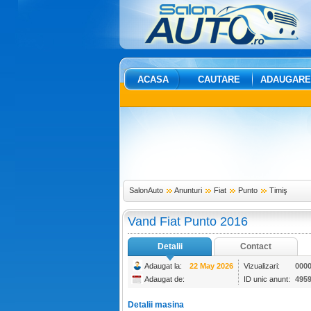
ACASA
CAUTARE
ADAUGARE
SalonAuto
Anunturi
Fiat
Punto
Timiş
Vand Fiat Punto 2016
Detalii
Contact
Adaugat la:
22 May 2026
Vizualizari:
000
Adaugat de:
ID unic anunt:
495
Detalii masina