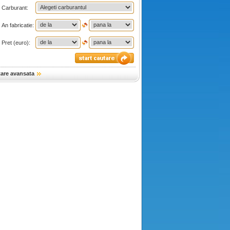
Carburant:
An fabricatie:
Pret (euro):
tare avansata