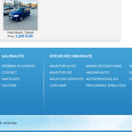
Hatchback, Diesel
2,200 EUR
Pret:
SALONAUTO
SITEURI RECOMANDATE
TERMENI SI CONDITII
ANUNTURI AUTO
MASINI SECOND HAND
V
CONTACT
ANUNTURI BIZ
VANZARI AUTO
V
HARTA SITE
ANUNTURI GRATUITE
AUTOPERSONAL.RO
C
CAUTARE
CURS BNR
PROGRAMUL RABLA 2010
le rezervate.