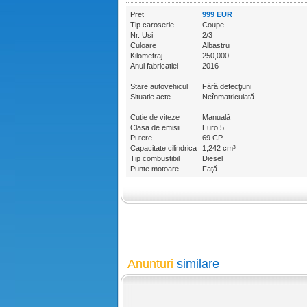
Pret
999 EUR
Tip caroserie
Coupe
Nr. Usi
2/3
Culoare
Albastru
Kilometraj
250,000
Anul fabricatiei
2016
Stare autovehicul
Fără defecţiuni
Situatie acte
Neînmatriculată
Cutie de viteze
Manuală
Clasa de emisii
Euro 5
Putere
69 CP
Capacitate cilindrica
1,242 cm³
Tip combustibil
Diesel
Punte motoare
Faţă
Anunturi
similare