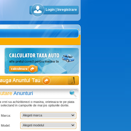
Login
|
Inregistrare
utare
Anunturi
 vrei sa achizitionezi o masina, orieteaza-te pe piata
 selectand in campurile de mai jos optiunile dorite.
Marca:
Model: