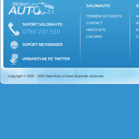
SALONAUTO
S
TERMENI SI CONDITII
A
CONTACT
A
SUPORT SALONAUTO
HARTA SITE
A
0769 237 510
CAUTARE
C
SUPORT MESSENGER
URMARITI-NE PE TWITTER
Copyright © 2005 - 2026 SalonAuto.ro toate drepturile rezervate.