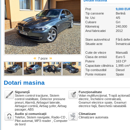
Detalii masina
Pret
9,000 EU
Tip caroserie
Berlină
Nr. Usi
4/5
Culoare
Gri
Kilometraj
240,000
Anul fabricatiei
2012
Stare autovehicul
Fără defec
Situatie acte
Înmatricul
Cutie de viteze
Manuală
Clasa de emisii
Euro 5
7 poze
Putere
163 CP
Capacitate cilindrica
1,995 cm³
Tip combustibil
Diesel
Punte motoare
Spate
Dotari masina
Siguranţă
Funcţionalitate
Sistem control tracţiune, Sistem
Volan multifuncţional, Trapă actionat
control stabilitate, Detector presiune
electric, Închidere centralizată,
pneuri, Alarmă, Airbaguri laterale,
Geamuri electrice spate, Geamuri
Airbaguri cortină, Airbag şofer, Airbag
electrice faţă, Banchetă rabatabilă
pasager, ABS
Audio şi comunicaţii
Climatizare
Telefon, Sistem navigatie, Radio-CD ,
Climatizare automata
Pilot automat, MP3 reader , Computer
de bord