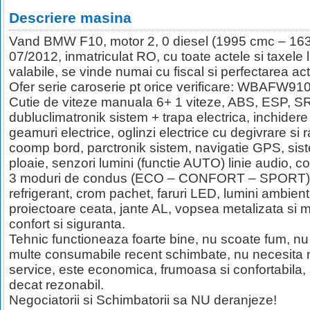
Descriere masina
Vand BMW F10, motor 2, 0 diesel (1995 cmc – 163
07/2012, inmatriculat RO, cu toate actele si taxele l
valabile, se vinde numai cu fiscal si perfectarea act
Ofer serie caroserie pt orice verificare: WBAFW
Cutie de viteze manuala 6+ 1 viteze, ABS, ESP, SR
dubluclimatronik sistem + trapa electrica, inchidere
geamuri electrice, oglinzi electrice cu degivrare si
coomp bord, parctronik sistem, navigatie GPS, s
ploaie, senzori lumini (functie AUTO) linie audio, c
3 moduri de condus (ECO – CONFORT – SPORT), in
refrigerant, crom pachet, faruri LED, lumini ambien
proiectoare ceata, jante AL, vopsea metalizata si mu
confort si siguranta.
Tehnic functioneaza foarte bine, nu scoate fum, nu a
multe consumabile recent schimbate, nu necesita nic
service, este economica, frumoasa si confortabila, 
decat rezonabil.
Negociatorii si Schimbatorii sa NU deranjeze!