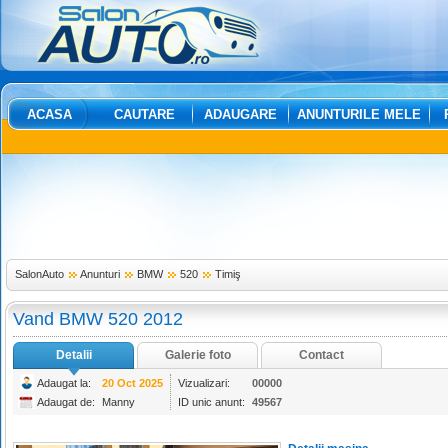
ACASA
CAUTARE
ADAUGARE
ANUNTURILE MELE
SalonAuto
Anunturi
BMW
520
Timiş
Vand BMW 520 2012
Detalii
Galerie foto
Contact
Adaugat la:
20 Oct 2025
Vizualizari:
00000
Adaugat de:
Manny
ID unic anunt:
49567