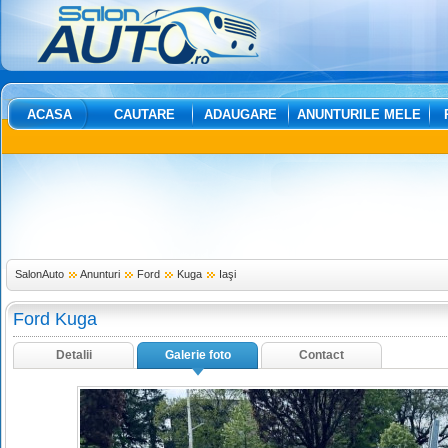
ACASA
CAUTARE
ADAUGARE
ANUNTURILE MELE
SalonAuto
Anunturi
Ford
Kuga
Iaşi
Ford Kuga
Detalii
Galerie foto
Contact