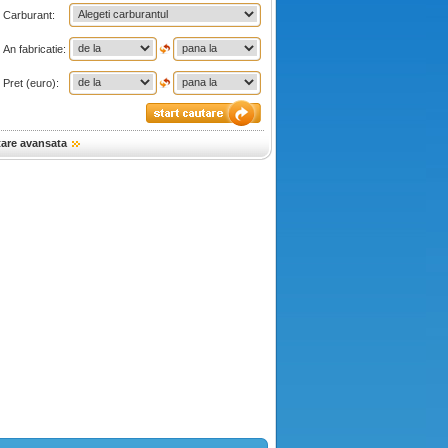
Carburant:
An fabricatie:
Pret (euro):
tare avansata