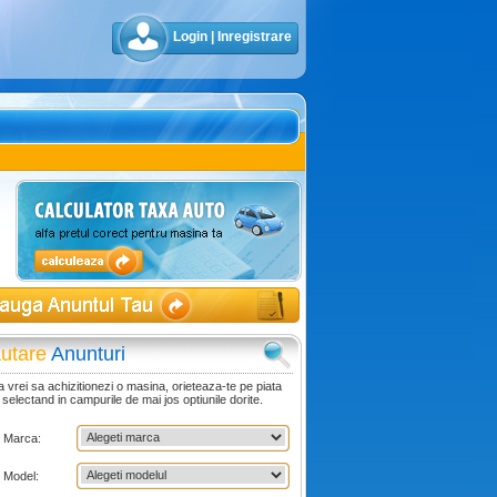
Login
|
Inregistrare
utare
Anunturi
 vrei sa achizitionezi o masina, orieteaza-te pe piata
 selectand in campurile de mai jos optiunile dorite.
Marca:
Model: