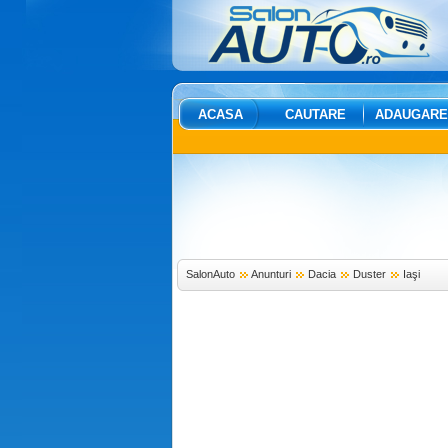
ACASA
CAUTARE
ADAUGARE
SalonAuto
Anunturi
Dacia
Duster
Iaşi