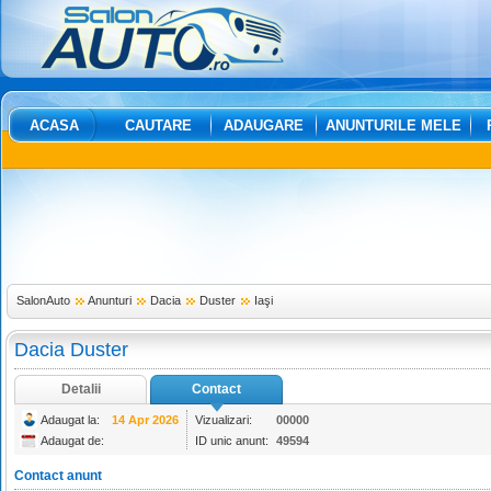
ACASA
CAUTARE
ADAUGARE
ANUNTURILE MELE
SalonAuto
Anunturi
Dacia
Duster
Iaşi
Dacia Duster
Detalii
Contact
Adaugat la:
14 Apr 2026
Vizualizari:
00000
Adaugat de:
ID unic anunt:
49594
Contact anunt